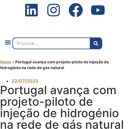
Quem Somos
O que Fazemos
Fale Connosco
2ª Conf. Internacional
Home
»
Portugal avança com projeto-piloto de injeção de
hidrogénio na rede de gás natural
22/07/2025
Portugal avança com
projeto-piloto de
injeção de hidrogénio
na rede de gás natural