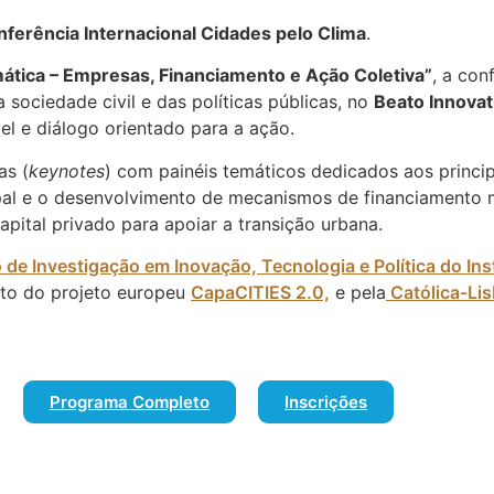
nferência Internacional Cidades pelo Clima
.
mática – Empresas, Financiamento e Ação Coletiva”
, a con
a sociedade civil e das políticas públicas, no
Beato Innovati
el e diálogo orientado para a ação.
as (
keynotes
) com painéis temáticos dedicados aos princip
pal e o desenvolvimento de mecanismos de financiamento m
apital privado para apoiar a transição urbana.
o de
Inves
tigação
em Inovação, Tecnologia e Política do Ins
ito do projeto europeu
CapaCITIES 2.0,
e pela
Católica-Li
Programa Completo
Inscrições