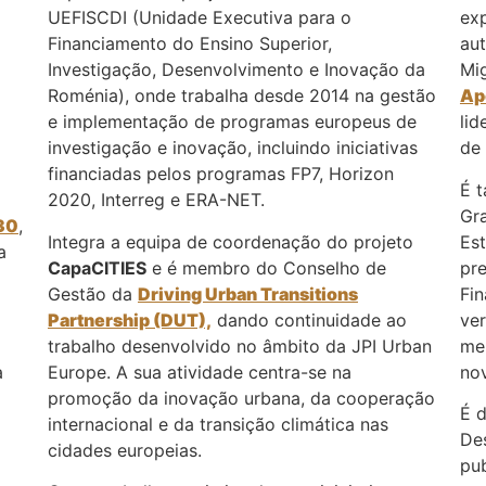
UEFISCDI
(Unidade Executiva para o
exp
Financiamento do Ensino Superior,
aut
Investigação, Desenvolvimento e Inovação da
Mi
Roménia), onde trabalha desde 2014 na gestão
Ap
e implementação de programas europeus de
lid
investigação e inovação, incluindo iniciativas
de 
financiadas pelos programas FP7, Horizon
É 
2020, Interreg e ERA-NET.
Gr
30
,
Integra a equipa de coordenação do projeto
Est
a
CapaCITIES
e é membro do Conselho de
pr
Gestão da
Driving Urban Transitions
Fi
Partnership
(DUT),
dando continuidade ao
ve
i
trabalho desenvolvido no âmbito da
JPI Urban
me
a
Europe
. A sua atividade centra-se na
nov
promoção da inovação urbana, da cooperação
É 
internacional e da transição climática nas
Des
cidades europeias.
pub