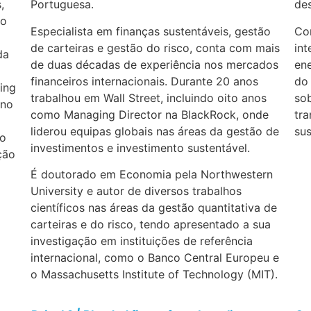
,
Portuguesa.
des
do
Especialista em finanças sustentáveis, gestão
Con
de carteiras e gestão do risco, conta com mais
int
da
de duas décadas de experiência nos mercados
ene
financeiros internacionais. Durante 20 anos
do
ing
trabalhou em Wall Street, incluindo oito anos
sob
 no
como Managing Director na BlackRock, onde
tra
liderou equipas globais nas áreas da gestão de
sus
ão
investimentos e investimento sustentável.
ção
É doutorado em Economia pela Northwestern
University e autor de diversos trabalhos
científicos nas áreas da gestão quantitativa de
carteiras e do risco, tendo apresentado a sua
investigação em instituições de referência
internacional, como o Banco Central Europeu e
o Massachusetts Institute of Technology (MIT).