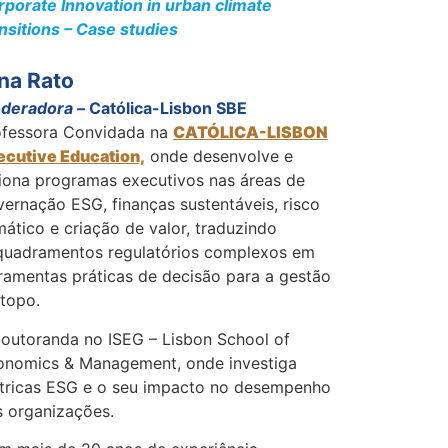
porate Innovation in urban climate
nsitions – Case studies
na Rato
deradora –
Católica-Lisbon SBE
ofessora Convidada na
CATÓLICA-LISBON
ecutive Education,
onde desenvolve e
ciona programas executivos nas áreas de
ernação ESG, finanças sustentáveis, risco
mático e criação de valor, traduzindo
quadramentos regulatórios complexos em
ramentas práticas de decisão para a gestão
topo.
doutoranda no ISEG – Lisbon School of
onomics & Management, onde investiga
tricas ESG e o seu impacto no desempenho
s organizações.