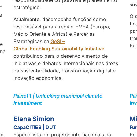
responsabilidade corporativa e planeamento
sus
o
estratégico.
a
O s
Atualmente, desempenha funções como
fin
responsável para a região EMEA (Europa,
par
Médio Oriente e África) e Parcerias
tra
Estratégicas na
GeSI –
de
Eu
Global Enabling Sustainability Initiative
,
ina
contribuindo para o desenvolvimento de
iniciativas e debates internacionais nas áreas
da sustentabilidade, transformação digital e
inovação económica.
Painel 1 | Unlocking municipal climate
Pai
investiment
in
Elena Simion
Mi
CapaCITIES | DUT
Fu
 e
Especialista em projetos internacionais na
Ec