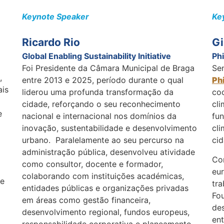
Keynote Speaker
Ke
Ricardo Rio
Gi
Global Enabling Sustainability Initiative
Phi
Foi Presidente da Câmara Municipal de Braga
Se
,
entre 2013 e 2025, período durante o qual
Ph
ais
liderou uma profunda transformação da
co
cidade, reforçando o seu reconhecimento
cli
e
nacional e internacional nos domínios da
fun
inovação, sustentabilidade e desenvolvimento
cli
urbano.
Paralelamente ao seu percurso na
cid
administração pública, desenvolveu atividade
Co
como consultor, docente e formador,
eu
colaborando com instituições académicas,
 e
tr
entidades públicas e organizações privadas
Fo
em áreas como gestão financeira,
des
desenvolvimento regional, fundos europeus,
ent