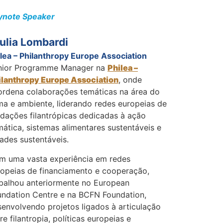
ynote Speaker
ulia Lombardi
lea – Philanthropy Europe Association
nior Programme Manager na
Philea –
ilanthropy Europe Association
, onde
ordena colaborações temáticas na área do
ma e ambiente, liderando redes europeias de
dações filantrópicas dedicadas à ação
mática, sistemas alimentares sustentáveis e
ades sustentáveis.
m uma vasta experiência em redes
ropeias de financiamento e cooperação,
abalhou anteriormente no European
undation Centre e na BCFN Foundation,
envolvendo projetos ligados à articulação
re filantropia, políticas europeias e