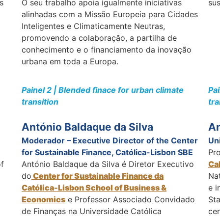
s
O seu trabalho apoia igualmente iniciativas
sus
alinhadas com a Missão Europeia para Cidades
Inteligentes e Climaticamente Neutras,
promovendo a colaboração, a partilha de
conhecimento e o financiamento da inovação
urbana em toda a Europa.
Painel 2 | Blended finace for urban climate
Pai
transition
tra
António Baldaque da Silva
An
Moderador – Executive Director of the Center
Uni
for Sustainable Finance, Católica-Lisbon SBE
Pr
of
António Baldaque da Silva é Diretor Executivo
Ca
do
Center for Sustainable Finance da
Na
Católica-Lisbon School of Business &
e i
Economics
e Professor Associado Convidado
Sta
de Finanças na Universidade Católica
cen