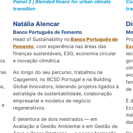
Painel 2 | Blended finace for urban climate
Cor
transition
tra
Natália Alencar
Di
Banco Português de Fomento
Mo
Head of Sustainability no
Banco Português de
Pr
Fomento
,
com experiência nas áreas das
Ex
finanças sustentáveis, ESG, economia circular
le
os.
e inovação climática.
gov
cli
res
Ao longo do seu percurso, trabalhou na
en
m
Capgemini, no BCSD Portugal e na Building
fer
s,
Global Innovators, liderando projetos ligados à
de 
estratégia de sustentabilidade, colaboração
empresarial e modelos de negócio
É 
 e
regenerativos.
Ec
mé
É detentora de dois mestrados — em
da
Avaliação e Gestão Ambiental e em Gestão de