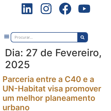
Quem Somos
O que Fazemos
Fale Connosco
2ª Conf. Internacional
Dia:
27 de Fevereiro,
2025
Parceria entre a C40 e a
UN-Habitat visa promover
um melhor planeamento
urbano