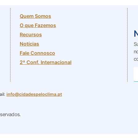
Quem Somos
O que Fazemos
Recursos
Notícias
S
n
Fale Connosco
c
2ª Conf. Internacional
il:
info@cidadespeloclima.pt
eservados.