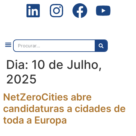
Quem Somos
O que Fazemos
Fale Connosco
2ª Conf. Internacional
Dia:
10 de Julho,
2025
NetZeroCities abre
candidaturas a cidades de
toda a Europa