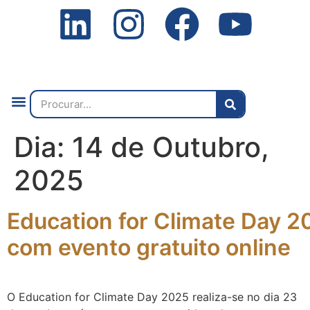
Quem Somos
O que Fazemos
Fale Connosco
2ª Conf. Internacional
Dia:
14 de Outubro,
2025
Education for Climate Day 2
com evento gratuito online
O Education for Climate Day 2025 realiza-se no dia 23