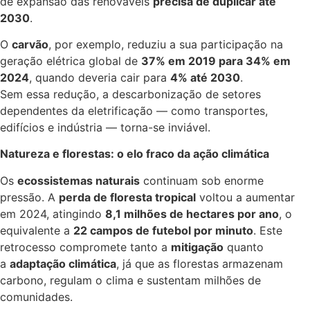
de expansão das renováveis
precisa de duplicar até
2030
.
O
carvão
, por exemplo, reduziu a sua participação na
geração elétrica global de
37% em 2019 para 34% em
2024
, quando deveria cair para
4% até 2030
.
Sem essa redução, a descarbonização de setores
dependentes da eletrificação — como transportes,
edifícios e indústria — torna-se inviável.
Natureza e florestas: o elo fraco da ação climática
Os
ecossistemas naturais
continuam sob enorme
pressão. A
perda de floresta tropical
voltou a aumentar
em 2024, atingindo
8,1 milhões de hectares por ano
, o
equivalente a
22 campos de futebol por minuto
. Este
retrocesso compromete tanto a
mitigação
quanto
a
adaptação climática
, já que as florestas armazenam
carbono, regulam o clima e sustentam milhões de
comunidades.