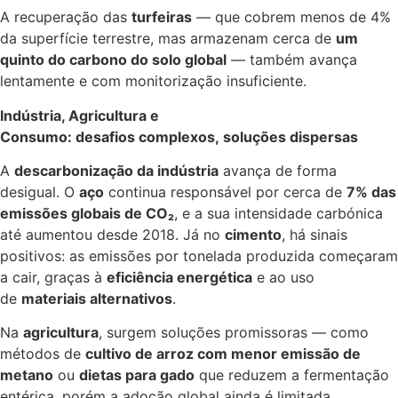
A recuperação das
turfeiras
— que cobrem menos de 4%
da superfície terrestre, mas armazenam cerca de
um
quinto do carbono do solo global
— também avança
lentamente e com monitorização insuficiente.
Indústria, Agricultura e
Consumo: desafios complexos, soluções dispersas
A
descarbonização da indústria
avança de forma
desigual. O
aço
continua responsável por cerca de
7% das
emissões globais de CO₂
, e a sua intensidade carbónica
até aumentou desde 2018. Já no
cimento
, há sinais
positivos: as emissões por tonelada produzida começaram
a cair, graças à
eficiência energética
e ao uso
de
materiais alternativos
.
Na
agricultura
, surgem soluções promissoras — como
métodos de
cultivo de arroz com menor emissão de
metano
ou
dietas para gado
que reduzem a fermentação
entérica, porém a adoção global ainda é limitada.