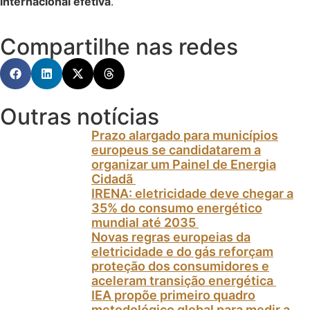
internacional efetiva
.
Compartilhe nas redes
Outras notícias
Prazo alargado para municípios
europeus se candidatarem a
organizar um Painel de Energia
Cidadã
IRENA: eletricidade deve chegar a
35% do consumo energético
mundial até 2035
Novas regras europeias da
eletricidade e do gás reforçam
proteção dos consumidores e
aceleram transição energética
IEA propõe primeiro quadro
metodológico global para medir a