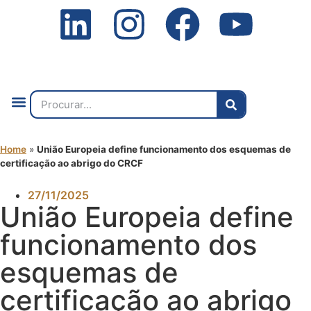
Quem Somos
O que Fazemos
Fale Connosco
2ª Conf. Internacional
Home
»
União Europeia define funcionamento dos esquemas de
certificação ao abrigo do CRCF
27/11/2025
União Europeia define
funcionamento dos
esquemas de
certificação ao abrigo