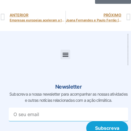
ANTERIOR
PRÓXIMO
Empresas europeias aceleram a transição para a neutralidade climática, revela o EIB Investment Survey 2025
Joana Fernandes e Paulo Ferrão (IN+) apresentam método que pode reduzir emissões na reabilitação de edifícios
Newsletter
Subscreva a nossa newsletter para acompanhar as nossas
atividades
e outras notícias relacionadas com a ação climática.
Subscreva