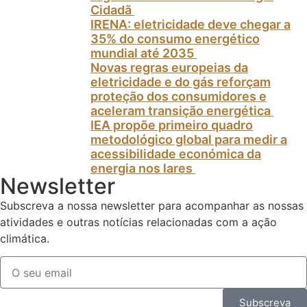
Cidadã
IRENA: eletricidade deve chegar a
35% do consumo energético
mundial até 2035
Novas regras europeias da
eletricidade e do gás reforçam
proteção dos consumidores e
aceleram transição energética
IEA propõe primeiro quadro
metodológico global para medir a
acessibilidade económica da
energia nos lares
Newsletter
Subscreva a nossa newsletter para acompanhar as nossas
atividades e outras notícias relacionadas com a ação
climática.
Subscreva