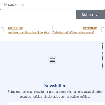
Subscreva
ANTERIOR
PRÓXIMO
Webinar gratuito sobre Soluções Baseadas na Natureza (SbN) dia 27 de janeiro – inscrições abertas
Cidades pelo Clima reúne com Comissão Europeia em Guimarães para reforçar liderança das cidades na neutralidade climática
Newsletter
Subscreva a nossa newsletter para acompanhar as nossas
atividades
e outras notícias relacionadas com a ação climática.