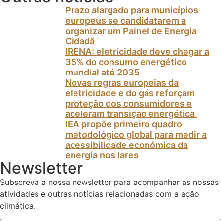
Prazo alargado para municípios
europeus se candidatarem a
organizar um Painel de Energia
Cidadã
IRENA: eletricidade deve chegar a
35% do consumo energético
mundial até 2035
Novas regras europeias da
eletricidade e do gás reforçam
proteção dos consumidores e
aceleram transição energética
IEA propõe primeiro quadro
metodológico global para medir a
acessibilidade económica da
energia nos lares
Newsletter
Subscreva a nossa newsletter para acompanhar as nossas
atividades e outras notícias relacionadas com a ação
climática.