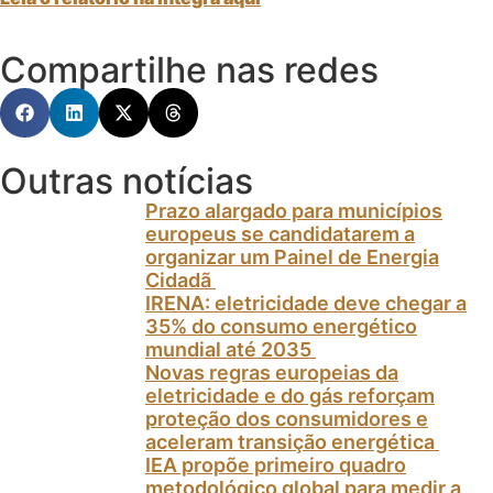
Compartilhe nas redes
Outras notícias
Prazo alargado para municípios
europeus se candidatarem a
organizar um Painel de Energia
Cidadã
IRENA: eletricidade deve chegar a
35% do consumo energético
mundial até 2035
Novas regras europeias da
eletricidade e do gás reforçam
proteção dos consumidores e
aceleram transição energética
IEA propõe primeiro quadro
metodológico global para medir a