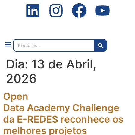
Quem Somos
O que Fazemos
Fale Connosco
2ª Conf. Internacional
Dia:
13 de Abril,
2026
Open
Data Academy Challenge
da E-REDES reconhece os
melhores projetos