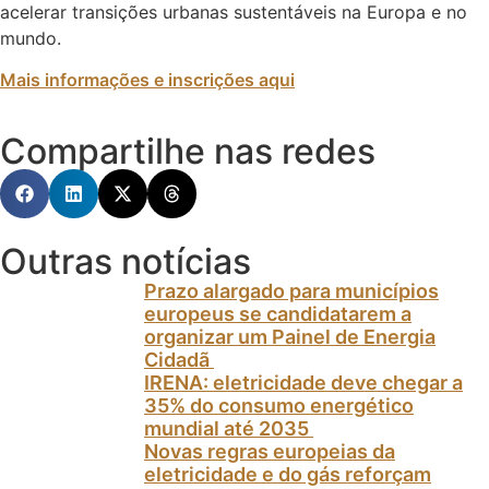
acelerar transições urbanas sustentáveis na Europa e no
mundo.
Mais informações e inscrições aqui
Compartilhe nas redes
Outras notícias
Prazo alargado para municípios
europeus se candidatarem a
organizar um Painel de Energia
Cidadã
IRENA: eletricidade deve chegar a
35% do consumo energético
mundial até 2035
Novas regras europeias da
eletricidade e do gás reforçam