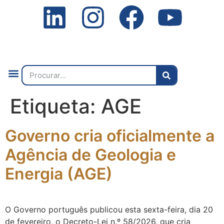
Quem Somos
O que Fazemos
Fale Connosco
2ª Conf. Internacional
Etiqueta:
AGE
Governo cria oficialmente a
Agência de Geologia e
Energia (AGE)
O Governo português publicou esta sexta-feira, dia 20
de fevereiro, o Decreto-Lei n.º 58/2026, que cria