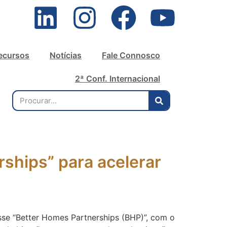
ecursos
Notícias
Fale Connosco
2ª Conf. Internacional
rships” para acelerar
sse “Better Homes Partnerships (BHP)”, com o