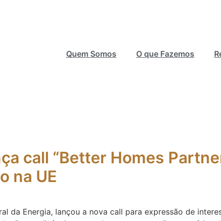
Quem Somos
O que Fazemos
R
ça call “Better Homes Partne
ão na UE
l da Energia, lançou a nova call para expressão de intere