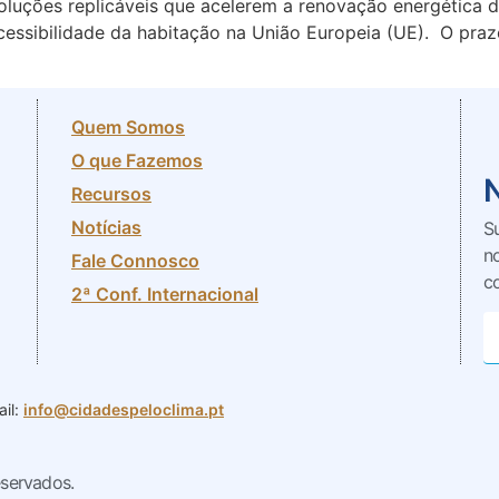
e soluções replicáveis que acelerem a renovação energétic
essibilidade da habitação na União Europeia (UE). O praz
Quem Somos
O que Fazemos
Recursos
Notícias
S
n
Fale Connosco
c
2ª Conf. Internacional
il:
info@cidadespeloclima.pt
eservados.