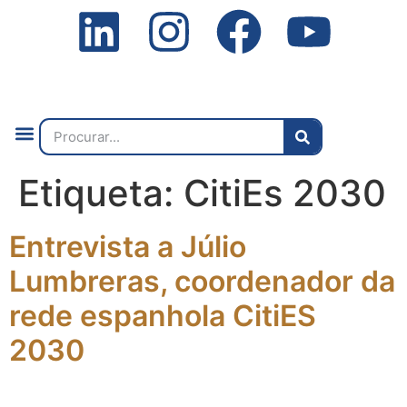
Quem Somos
O que Fazemos
Fale Connosco
2ª Conf. Internacional
Etiqueta:
CitiEs 2030
Entrevista a Júlio
Lumbreras, coordenador da
rede espanhola CitiES
2030