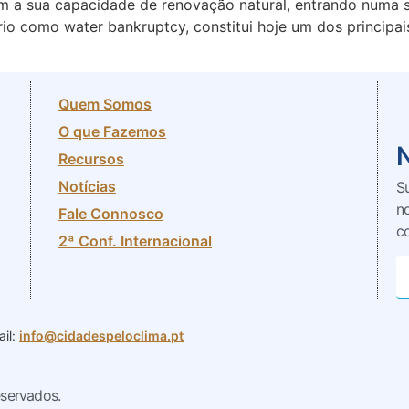
m a sua capacidade de renovação natural, entrando numa si
io como water bankruptcy, constitui hoje um dos principai
Quem Somos
O que Fazemos
Recursos
Notícias
S
n
Fale Connosco
c
2ª Conf. Internacional
il:
info@cidadespeloclima.pt
eservados.