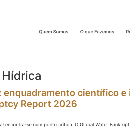
Quem Somos
O que Fazemos
R
 Hídrica
l: enquadramento científico 
uptcy Report 2026
bal encontra-se num ponto crítico. O Global Water Bankrup