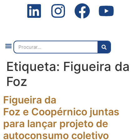
Quem Somos
O que Fazemos
Fale Connosco
2ª Conf. Internacional
Etiqueta:
Figueira da
Foz
Figueira da
Foz e Coopérnico juntas
para lançar projeto de
autoconsumo coletivo