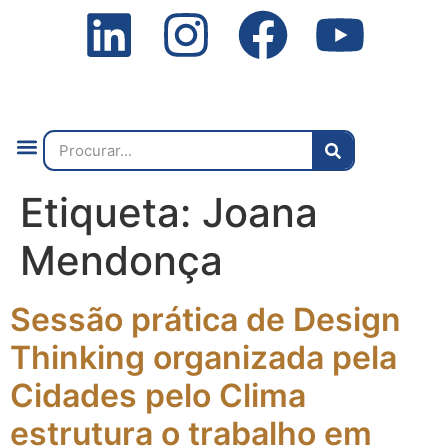
Quem Somos
O que Fazemos
Fale Connosco
2ª Conf. Internacional
Etiqueta:
Joana
Mendonça
Sessão prática de Design
Thinking organizada pela
Cidades pelo Clima
estrutura o trabalho em