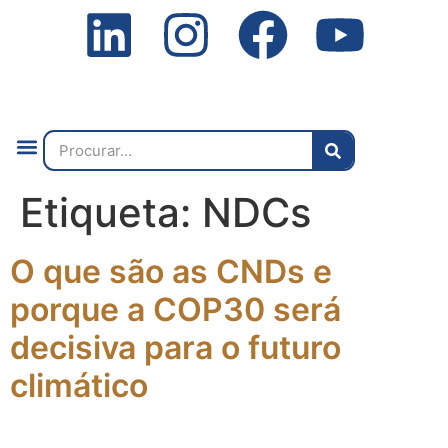
Quem Somos
O que Fazemos
Fale Connosco
2ª Conf. Internacional
Etiqueta:
NDCs
O que são as CNDs e
porque a COP30 será
decisiva para o futuro
climático