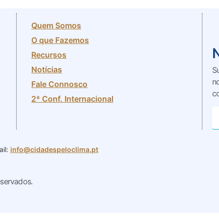
Quem Somos
O que Fazemos
Recursos
Notícias
S
n
Fale Connosco
c
2ª Conf. Internacional
il:
info@cidadespeloclima.pt
eservados.