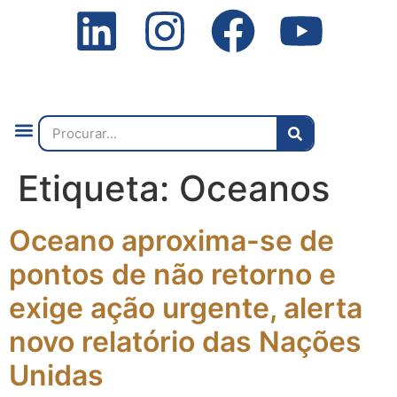
Quem Somos
O que Fazemos
Fale Connosco
2ª Conf. Internacional
Etiqueta:
Oceanos
Oceano aproxima-se de
pontos de não retorno e
exige ação urgente, alerta
novo relatório das Nações
Unidas