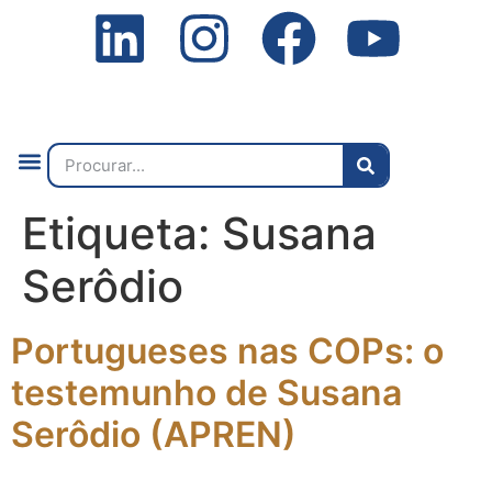
Quem Somos
O que Fazemos
Fale Connosco
2ª Conf. Internacional
Etiqueta:
Susana
Serôdio
Portugueses nas COPs: o
testemunho de Susana
Serôdio (APREN)