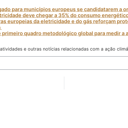
gado para municípios europeus se candidatarem a o
etricidade deve chegar a 35% do consumo energétic
as europeias da eletricidade e do gás reforçam pr
a
 primeiro quadro metodológico global para medir a 
atividades e outras notícias relacionadas com a ação climá