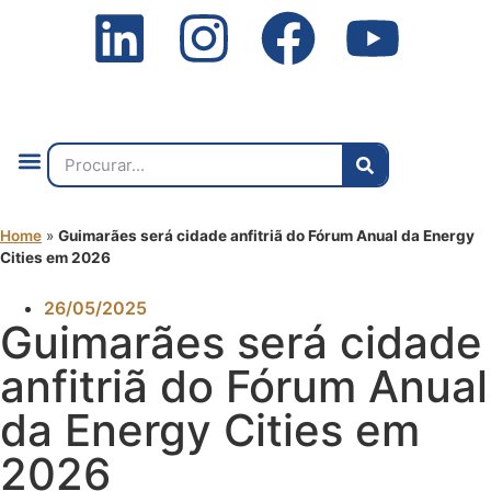
Quem Somos
O que Fazemos
Fale Connosco
2ª Conf. Internacional
Home
»
Guimarães será cidade anfitriã do Fórum Anual da Energy
Cities em 2026
26/05/2025
Guimarães será cidade
anfitriã do Fórum Anual
da Energy Cities em
2026