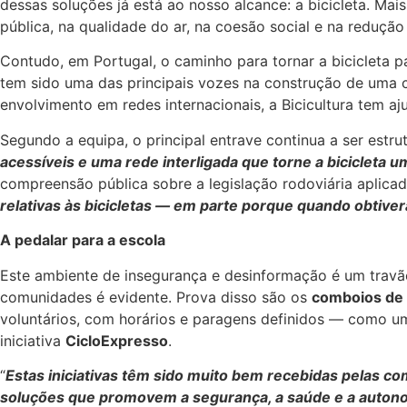
dessas soluções já está ao nosso alcance: a bicicleta. M
pública, na qualidade do ar, na coesão social e na reduçã
Contudo, em Portugal, o caminho para tornar a bicicleta p
tem sido uma das principais vozes na construção de uma cul
envolvimento em redes internacionais, a Bicicultura tem aj
Segundo a equipa, o principal entrave continua a ser estrutu
acessíveis e uma rede interligada que torne a bicicleta um
compreensão pública sobre a legislação rodoviária aplicad
relativas às bicicletas — em parte porque quando obtive
A pedalar para a escola
Este ambiente de insegurança e desinformação é um travã
comunidades é evidente. Prova disso são os
comboios de 
voluntários, com horários e paragens definidos — como um 
iniciativa
CicloExpresso
.
“
Estas iniciativas têm sido muito bem recebidas pelas c
soluções que promovem a segurança, a saúde e a autono