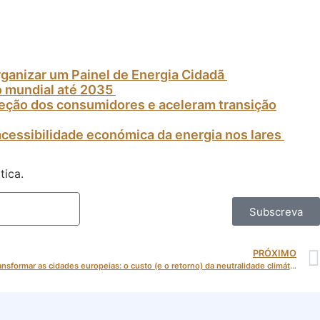
rganizar um Painel de Energia Cidadã
o mundial até 2035
oteção dos consumidores e aceleram transição
acessibilidade económica da energia nos lares
tica.
Subscreva
PRÓXIMO
Mais de 300 mil milhões de euros para transformar as cidades europeias: o custo (e o retorno) da neutralidade climática urbana