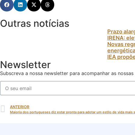
Outras notícias
Prazo alar
IRENA: el
Novas regr
energétic
IEA propõe
Newsletter
Subscreva a nossa newsletter para acompanhar as nossas
ANTERIOR
Maioria dos portugueses diz estar pronta para adotar um estilo de vida mais