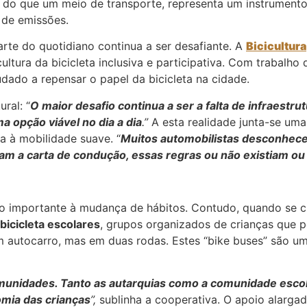
ais do que um meio de transporte, representa um instrumen
o de emissões.
arte do quotidiano continua a ser desafiante. A
Bicicultura
tura da bicicleta inclusiva e participativa. Com trabalho d
udado a repensar o papel da bicicleta na cidade.
ral: “
O maior desafio continua a ser a falta de infraestr
a opção viável no dia a dia
.”
A esta realidade junta-se uma
a à mobilidade suave. “
Muitos automobilistas desconhece
ram a carta de condução, essas regras ou não existiam ou
o importante à mudança de hábitos. Contudo, quando se cr
bicicleta escolares
, grupos organizados de crianças que 
autocarro, mas em duas rodas. Estes “bike buses” são um d
omunidades. Tanto as autarquias como a comunidade escol
mia das crianças
”,
sublinha a cooperativa. O apoio alarga