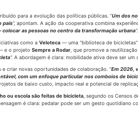
ibuído para a evolução das políticas públicas. “
Um dos nos
o país
”,
apontam. A ação da cooperativa combina experiênci
— colocar as pessoas no centro da transformação urbana
”.
niciativas como a
Veloteca
— uma “biblioteca de bicicletas”
 — e o projeto
Sempre a Rodar
, que promove a reutilização
cleta
”.
A abordagem é clara: mobilidade ativa deve ser um di
 e criar novas oportunidades de colaboração. “
Em 2026, v
entável, com um enfoque particular nos comboios de bicic
rojetos de baixo custo, impacto real e potencial de replic
o ou escola são feitas de bicicleta
, segundo os Censos de
mensagem é clara: pedalar pode ser um gesto quotidiano 