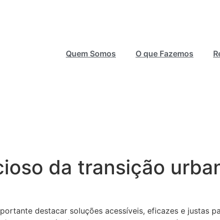
Quem Somos
O que Fazemos
R
ncioso da transição urb
mportante destacar soluções acessíveis, eficazes e justas p