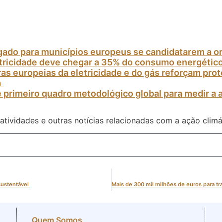
gado para municípios europeus se candidatarem a o
etricidade deve chegar a 35% do consumo energétic
as europeias da eletricidade e do gás reforçam pr
a
 primeiro quadro metodológico global para medir a 
atividades e outras notícias relacionadas com a ação climá
 sustentável
Quem Somos