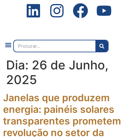
Quem Somos
O que Fazemos
Fale Connosco
2ª Conf. Internacional
Dia:
26 de Junho,
2025
Janelas que produzem
energia: painéis solares
transparentes prometem
revolução no setor da