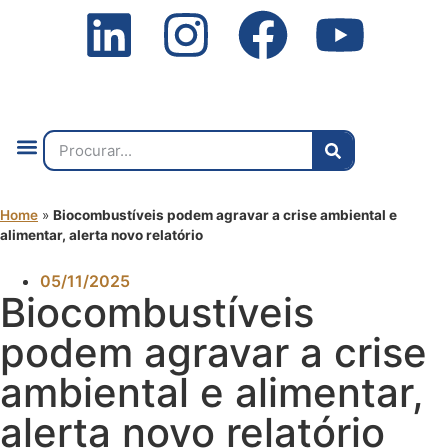
Quem Somos
O que Fazemos
Fale Connosco
2ª Conf. Internacional
Home
»
Biocombustíveis podem agravar a crise ambiental e
alimentar, alerta novo relatório
05/11/2025
Biocombustíveis
podem agravar a crise
ambiental e alimentar,
alerta novo relatório