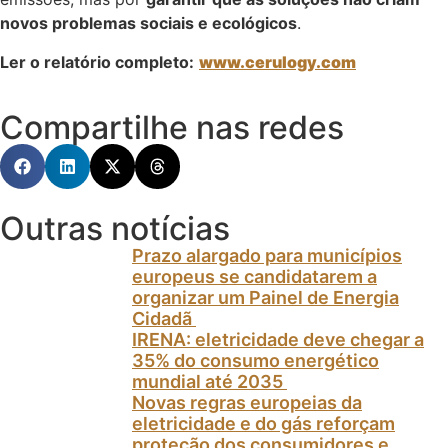
novos problemas sociais e ecológicos
.
Ler o relatório completo:
www.cerulogy.com
Compartilhe nas redes
Outras notícias
Prazo alargado para municípios
europeus se candidatarem a
organizar um Painel de Energia
Cidadã
IRENA: eletricidade deve chegar a
35% do consumo energético
mundial até 2035
Novas regras europeias da
eletricidade e do gás reforçam
proteção dos consumidores e