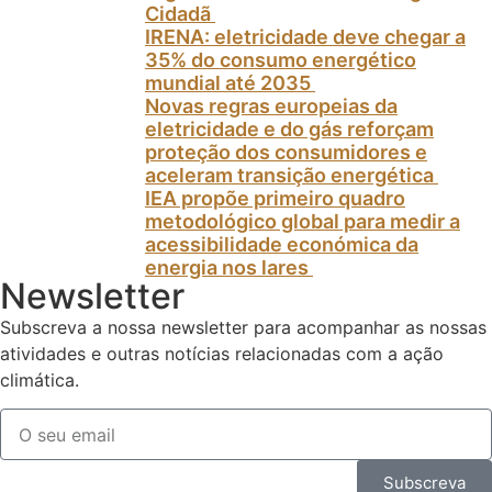
Cidadã
IRENA: eletricidade deve chegar a
35% do consumo energético
mundial até 2035
Novas regras europeias da
eletricidade e do gás reforçam
proteção dos consumidores e
aceleram transição energética
IEA propõe primeiro quadro
metodológico global para medir a
acessibilidade económica da
energia nos lares
Newsletter
Subscreva a nossa newsletter para acompanhar as nossas
atividades e outras notícias relacionadas com a ação
climática.
Subscreva