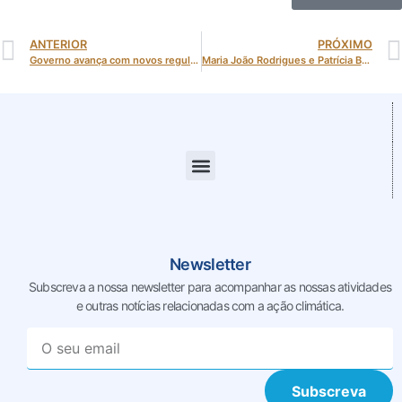
ANTERIOR
PRÓXIMO
Governo avança com novos regulamentos para o autoconsumo de energia em Portugal
Maria João Rodrigues e Patrícia Baptista da Cidades pelo Clima falam sobre como as alterações climáticas estão a afetar a infância em webinar da UNICEF
Newsletter
Subscreva a nossa newsletter para acompanhar as nossas
atividades
e outras notícias relacionadas com a ação climática.
Subscreva