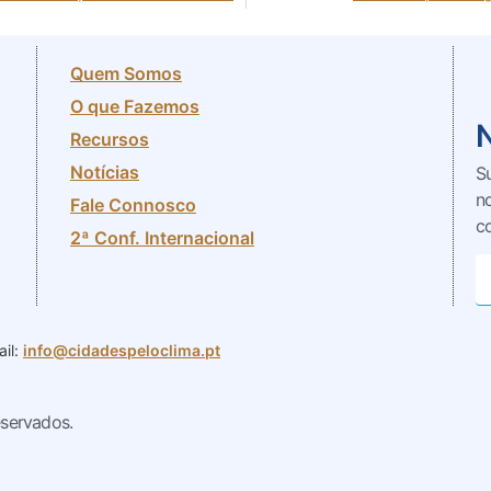
Quem Somos
O que Fazemos
Recursos
Notícias
S
n
Fale Connosco
c
2ª Conf. Internacional
il:
info@cidadespeloclima.pt
eservados.