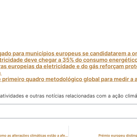
gado para municípios europeus se candidatarem a o
etricidade deve chegar a 35% do consumo energétic
as europeias da eletricidade e do gás reforçam pr
a
 primeiro quadro metodológico global para medir a 
atividades e outras notícias relacionadas com a ação climá
Maria João Rodrigues e Patrícia Baptista da Cidades pelo Clima falam sobre como as alterações climáticas estão a afetar a infância em webinar da UNICEF
Prémio europeu disting