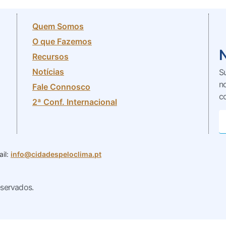
Quem Somos
O que Fazemos
Recursos
Notícias
S
n
Fale Connosco
c
2ª Conf. Internacional
il:
info@cidadespeloclima.pt
eservados.