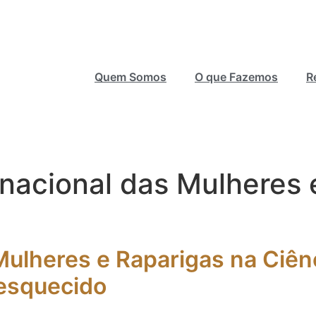
Quem Somos
O que Fazemos
R
rnacional das Mulheres 
 Mulheres e Raparigas na Ciê
 esquecido