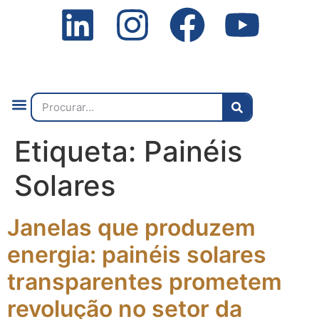
Quem Somos
O que Fazemos
Fale Connosco
2ª Conf. Internacional
Etiqueta:
Painéis
Solares
Janelas que produzem
energia: painéis solares
transparentes prometem
revolução no setor da