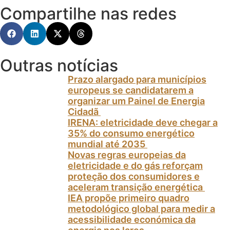
Compartilhe nas redes
Outras notícias
Prazo alargado para municípios
europeus se candidatarem a
organizar um Painel de Energia
Cidadã
IRENA: eletricidade deve chegar a
35% do consumo energético
mundial até 2035
Novas regras europeias da
eletricidade e do gás reforçam
proteção dos consumidores e
aceleram transição energética
IEA propõe primeiro quadro
metodológico global para medir a
acessibilidade económica da