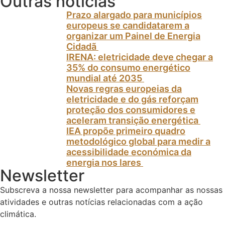
Outras notícias
Prazo alargado para municípios
europeus se candidatarem a
organizar um Painel de Energia
Cidadã
IRENA: eletricidade deve chegar a
35% do consumo energético
mundial até 2035
Novas regras europeias da
eletricidade e do gás reforçam
proteção dos consumidores e
aceleram transição energética
IEA propõe primeiro quadro
metodológico global para medir a
acessibilidade económica da
energia nos lares
Newsletter
Subscreva a nossa newsletter para acompanhar as nossas
atividades e outras notícias relacionadas com a ação
climática.