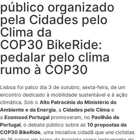
público organizado
pela Cidades pelo
Clima da
COP30 BikeRide:
pedalar pelo clima
rumo à COP30
Lisboa foi palco dia 3 de outubro, sexta-feira, de um
encontro dedicado à mobilidade sustentável e à ação
climática. Sob o
Alto Patrocínio do Ministério do
Ambiente e da Energia
, a
Cidades pelo Clima
e
a
Ecomood Portugal
promoveram, no
Pavilhão de
Portugal
, o debate público sobre as
10 propostas da
COP30 BikeRide
, uma iniciativa cidadã que une ciclistas
de 16 países em torno da bicicleta como instrumento de