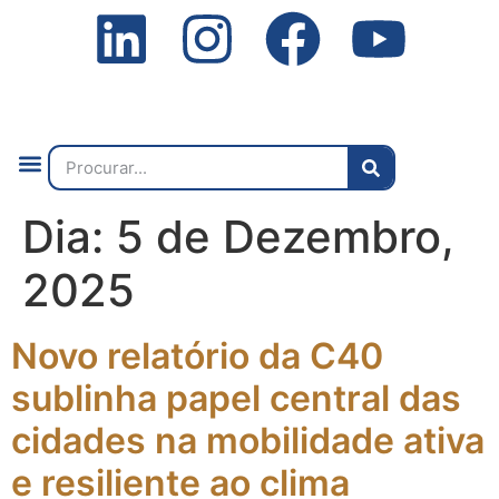
Quem Somos
O que Fazemos
Fale Connosco
2ª Conf. Internacional
Dia:
5 de Dezembro,
2025
Novo relatório da C40
sublinha papel central das
cidades na mobilidade ativa
e resiliente ao clima