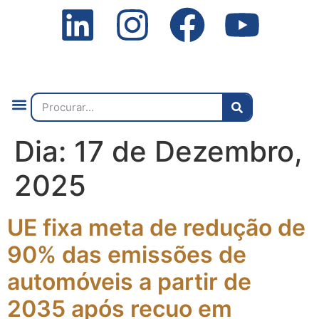
Quem Somos
O que Fazemos
Fale Connosco
2ª Conf. Internacional
Dia:
17 de Dezembro,
2025
UE fixa meta de redução de
90% das emissões de
automóveis a partir de
2035 após recuo em