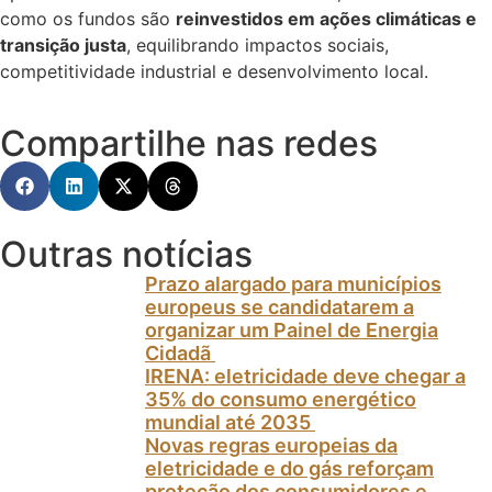
como os fundos são
reinvestidos em ações climáticas e
transição justa
, equilibrando impactos sociais,
competitividade industrial e desenvolvimento local.
Compartilhe nas redes
Outras notícias
Prazo alargado para municípios
europeus se candidatarem a
organizar um Painel de Energia
Cidadã
IRENA: eletricidade deve chegar a
35% do consumo energético
mundial até 2035
Novas regras europeias da
eletricidade e do gás reforçam
proteção dos consumidores e