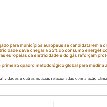
gado para municípios europeus se candidatarem a o
etricidade deve chegar a 35% do consumo energétic
as europeias da eletricidade e do gás reforçam pr
a
 primeiro quadro metodológico global para medir a 
atividades e outras notícias relacionadas com a ação climá