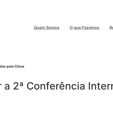
Quem Somos
O que Fazemos
R
ades pelo Clima
r a 2ª Conferência Inte