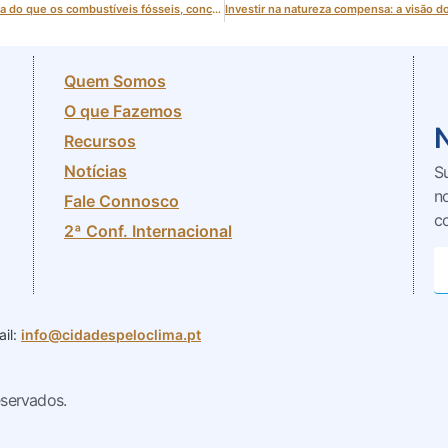
Energia renovável “24 horas por dia” pode tornar-se mais barata e competitiva do que os combustíveis fósseis, conclui estudo da IRENA
Quem Somos
O que Fazemos
Recursos
Notícias
S
n
Fale Connosco
c
2ª Conf. Internacional
il:
info@cidadespeloclima.pt
eservados.