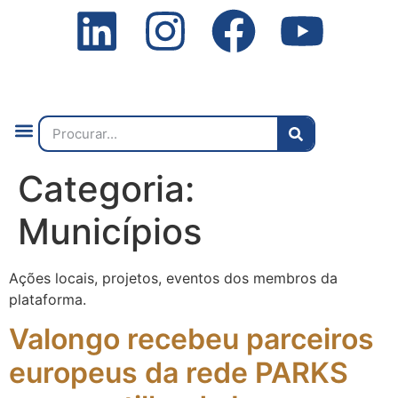
Quem Somos
O que Fazemos
Fale Connosco
2ª Conf. Internacional
Categoria:
Municípios
Ações locais, projetos, eventos dos membros da
plataforma.
Valongo recebeu parceiros
europeus da rede PARKS