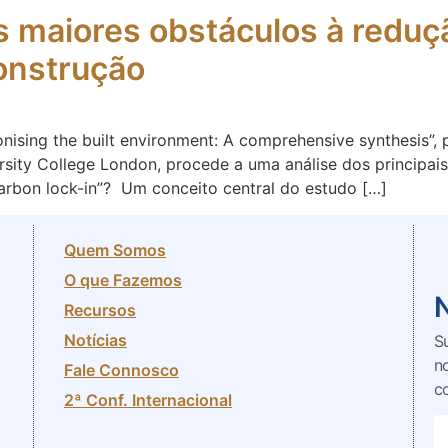
os maiores obstáculos à redu
construção
onising the built environment: A comprehensive synthesis”
versity College London, procede a uma análise dos principa
arbon lock-in”? Um conceito central do estudo […]
Quem Somos
O que Fazemos
Recursos
Notícias
S
n
Fale Connosco
c
2ª Conf. Internacional