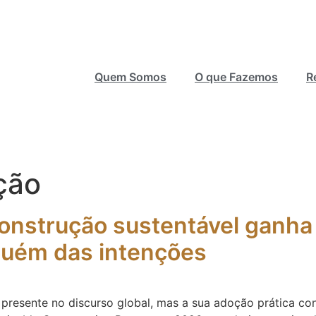
Quem Somos
O que Fazemos
R
ção
onstrução sustentável ganha
quém das intenções
presente no discurso global, mas a sua adoção prática con