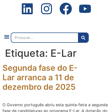
Quem Somos
O que Fazemos
Fale Connosco
2ª Conf. Internacional
Etiqueta:
E-Lar
Segunda fase do E-
Lar arranca a 11 de
dezembro de 2025
O Governo português abriu esta quinta-feira a segunda
fase de candidaturas ao programa E-Lar. A dotação do