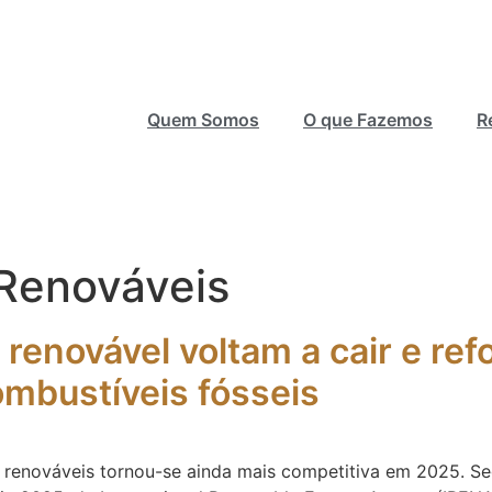
Quem Somos
O que Fazemos
R
 Renováveis
 renovável voltam a cair e r
ombustíveis fósseis
es renováveis tornou-se ainda mais competitiva em 2025. S