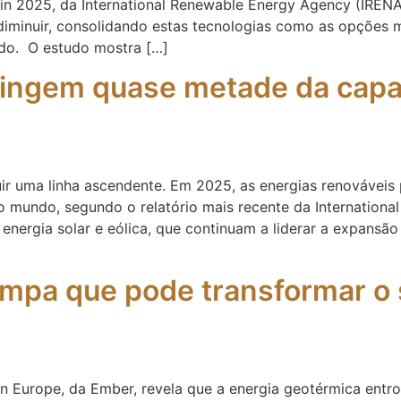
in 2025, da International Renewable Energy Agency (IRENA)
 a diminuir, consolidando estas tecnologias como as opçõe
do. O estudo mostra […]
tingem quase metade da capac
guir uma linha ascendente. Em 2025, as energias renovávei
no mundo, segundo o relatório mais recente da Internation
 energia solar e eólica, que continuam a liderar a expans
impa que pode transformar o 
in Europe, da Ember, revela que a energia geotérmica entr