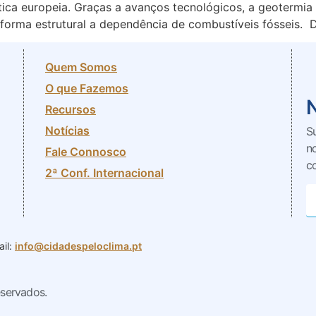
tica europeia. Graças a avanços tecnológicos, a geotermia 
e forma estrutural a dependência de combustíveis fósseis. D
Quem Somos
O que Fazemos
Recursos
Notícias
S
n
Fale Connosco
c
2ª Conf. Internacional
il:
info@cidadespeloclima.pt
eservados.