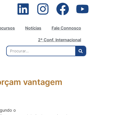
ecursos
Notícias
Fale Connosco
2ª Conf. Internacional
eforçam vantagem
egundo o