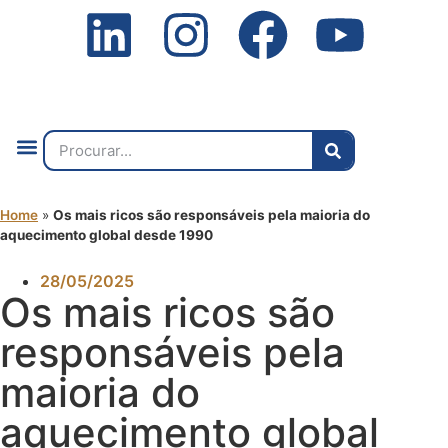
Quem Somos
O que Fazemos
Fale Connosco
2ª Conf. Internacional
Home
»
Os mais ricos são responsáveis pela maioria do
aquecimento global desde 1990
28/05/2025
Os mais ricos são
responsáveis pela
maioria do
aquecimento global