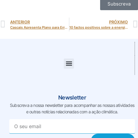
Subscreva
ANTERIOR
PRÓXIMO
Cascais Apresenta Plano para Erradicar a Pobreza Energética até 2050 em Conferência no Dia Mundial da Energia
10 factos positivos sobre a energia em Portugal e na União Europeia — e 5 grandes desafios para o futuro
Newsletter
Subscreva a nossa newsletter para acompanhar as nossas
atividades
e outras notícias relacionadas com a ação climática.