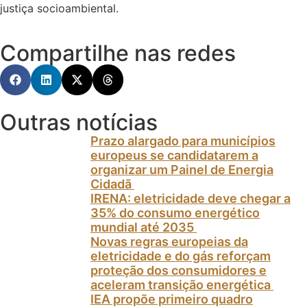
justiça socioambiental.
Compartilhe nas redes
Outras notícias
Prazo alargado para municípios
europeus se candidatarem a
organizar um Painel de Energia
Cidadã
IRENA: eletricidade deve chegar a
35% do consumo energético
mundial até 2035
Novas regras europeias da
eletricidade e do gás reforçam
proteção dos consumidores e
aceleram transição energética
IEA propõe primeiro quadro