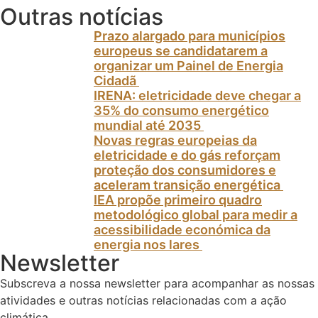
Outras notícias
Prazo alargado para municípios
europeus se candidatarem a
organizar um Painel de Energia
Cidadã
IRENA: eletricidade deve chegar a
35% do consumo energético
mundial até 2035
Novas regras europeias da
eletricidade e do gás reforçam
proteção dos consumidores e
aceleram transição energética
IEA propõe primeiro quadro
metodológico global para medir a
acessibilidade económica da
energia nos lares
Newsletter
Subscreva a nossa newsletter para acompanhar as nossas
atividades e outras notícias relacionadas com a ação
climática.