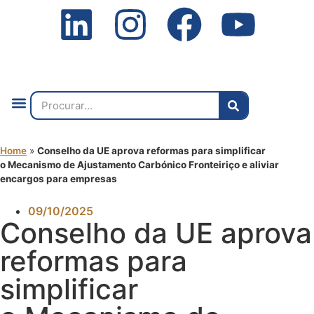
Quem Somos
O que Fazemos
Fale Connosco
2ª Conf. Internacional
Home
»
Conselho da UE aprova reformas para simplificar
o Mecanismo de Ajustamento Carbónico Fronteiriço e aliviar
encargos para empresas
09/10/2025
Conselho da UE aprova
reformas para
simplificar