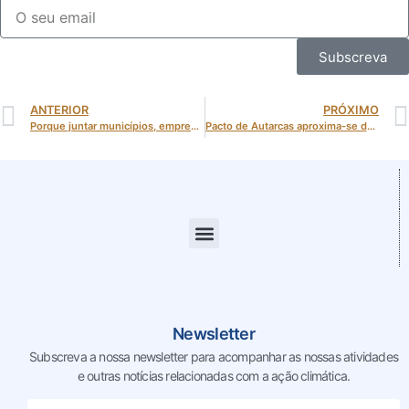
Subscreva
ANTERIOR
PRÓXIMO
Porque juntar municípios, empresas, finanças e políticas públicas? A lógica por trás da 2.ª Conferência Internacional Cidades pelo Clima
Pacto de Autarcas aproxima-se das 12 mil cidades, mas persistem desafios na concretização das metas climáticas
Newsletter
Subscreva a nossa newsletter para acompanhar as nossas
atividades
e outras notícias relacionadas com a ação climática.