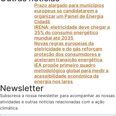
Prazo alargado para municípios
europeus se candidatarem a
organizar um Painel de Energia
Cidadã
IRENA: eletricidade deve chegar a
35% do consumo energético
mundial até 2035
Novas regras europeias da
eletricidade e do gás reforçam
proteção dos consumidores e
aceleram transição energética
IEA propõe primeiro quadro
metodológico global para medir a
acessibilidade económica da
energia nos lares
Newsletter
Subscreva a nossa newsletter para acompanhar as nossas
atividades e outras notícias relacionadas com a ação
climática.