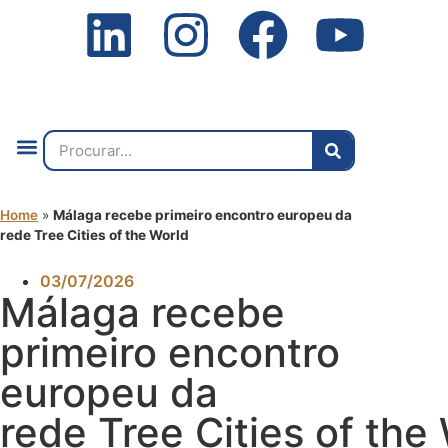
Quem Somos
O que Fazemos
Fale Connosco
2ª Conf. Internacional
Home
»
Málaga recebe primeiro encontro europeu da
rede Tree Cities of the World
03/07/2026
Málaga recebe
primeiro encontro
europeu da
rede Tree Cities of the