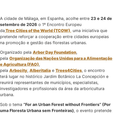
A cidade de Málaga, em Espanha, acolhe entre
23 e 24 de
setembro de 2026
o 1º Encontro Europeu
da
Tree Cities of the World (TCOW)
,
uma iniciativa que
pretende reforçar a cooperação entre cidades europeias
na promoção e gestão das florestas urbanas.
Organizado pela
Arbor Day Foundation
,
pela
Organização das Nações Unidas para a Alimentação
e Agricultura (FAO)
,
pela
Arbocity
,
Alberitalia
e
Trees4Cities
, o encontro
terá lugar no histórico Jardim Botânico La Concepción e
reunirá representantes de municípios, especialistas,
investigadores e profissionais da área da arboricultura
urbana.
Sob o tema
“For an Urban Forest without Frontiers” (Por
uma Floresta Urbana sem Fronteiras)
, o evento pretende