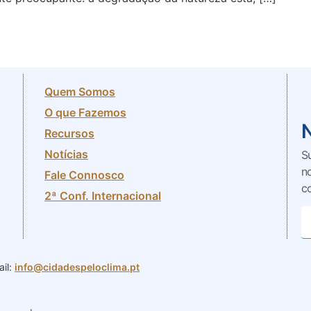
Quem Somos
O que Fazemos
Recursos
Notícias
S
n
Fale Connosco
c
2ª Conf. Internacional
il:
info@cidadespeloclima.pt