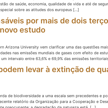
stão de saúde, economia, qualidade de vida e até de segur
pecial sobre as atitudes dos europeus […]
sáveis por mais de dois terç
a novo estudo
 Arizona University vem clarificar uma das questões mais r
 cidades nas emissões mundiais de gases com efeito de estu
a um intervalo entre 63,6% e 69,9% das emissões territoriai
 podem levar à extinção de q
 perda de biodiversidade a uma escala sem precedentes e p
s recente relatório da Organização para a Cooperação e D
te preocupante: a degradação da natureza está, […]