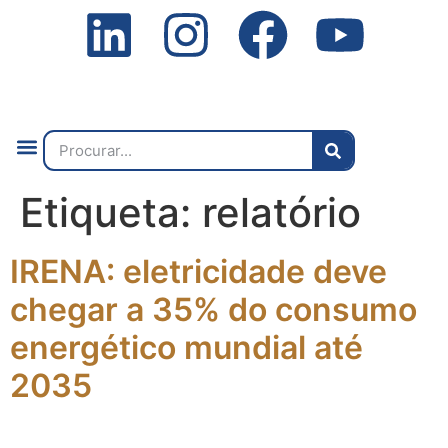
Quem Somos
O que Fazemos
Fale Connosco
2ª Conf. Internacional
Etiqueta:
relatório
IRENA: eletricidade deve
chegar a 35% do consumo
energético mundial até
2035